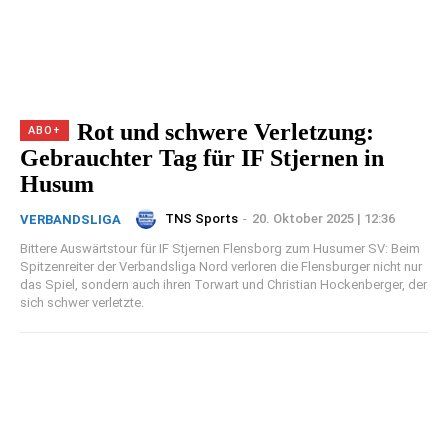
Rot und schwere Verletzung:
Gebrauchter Tag für IF Stjernen in
Husum
TNS Sports
-
20. Oktober 2025 | 12:36
VERBANDSLIGA
Bittere Auswärtstour für IF Stjernen Flensborg zum Husumer SV: Beim
Spitzenreiter der Verbandsliga Nord verloren die Flensburger nicht nur
das Spiel, sondern auch ihren Torwart und Christian Hockenberger, der
sich schwer verletzte.