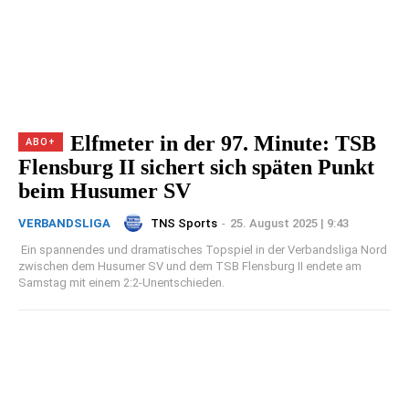
Elfmeter in der 97. Minute: TSB
Flensburg II sichert sich späten Punkt
beim Husumer SV
TNS Sports
-
25. August 2025 | 9:43
VERBANDSLIGA
Ein spannendes und dramatisches Topspiel in der Verbandsliga Nord
zwischen dem Husumer SV und dem TSB Flensburg II endete am
Samstag mit einem 2:2-Unentschieden.