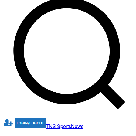
TNS
Sports
News