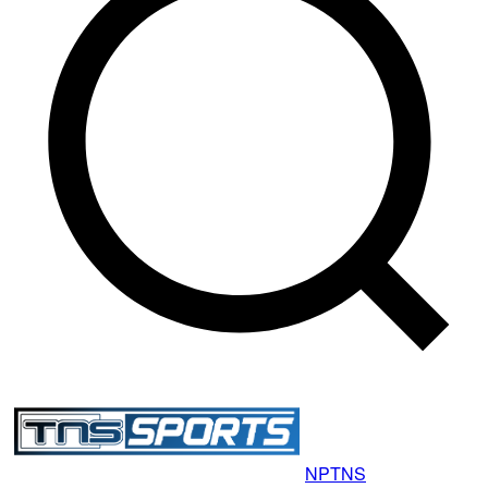
NP
TNS